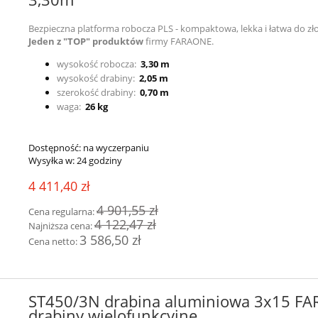
Bezpieczna platforma robocza PLS - kompaktowa, lekka i łatwa do zło
Jeden z
"TOP" produktów
firmy FARAONE.
wysokość robocza:
3,30 m
wysokość drabiny:
2,05 m
szerokość drabiny:
0,70 m
waga:
26 kg
Dostępność:
na wyczerpaniu
Wysyłka w:
24 godziny
4 411,40 zł
4 901,55 zł
Cena regularna:
4 122,47 zł
Najniższa cena:
3 586,50 zł
Cena netto:
ST450/3N drabina aluminiowa 3x15 FA
drabiny wielofunkcyjne