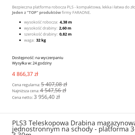
Bezpieczna platforma robocza PLS - kompaktowa, lekka i łatwa do zło
Jeden z
"TOP" produktów
firmy FARAONE.
wysokość robocza:
4,38 m
wysokość drabiny:
2,60 m
szerokość drabiny:
0,82 m
waga:
32 kg
Dostępność:
na wyczerpaniu
Wysyłka w:
24 godziny
4 866,37 zł
5 407,08 zł
Cena regularna:
4 547,56 zł
Najniższa cena:
3 956,40 zł
Cena netto:
PLS3 Teleskopowa Drabina magazynowa
jednostronnym na schody - platforma 3
3,30m