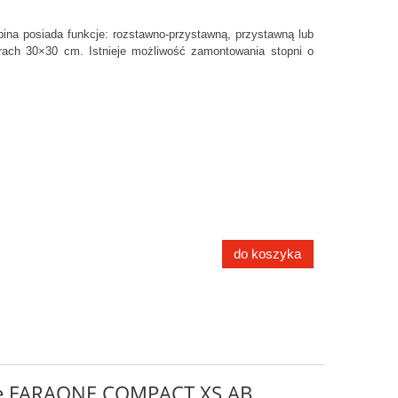
bina posiada funkcje: rozstawno-przystawną, przystawną lub
ach 30×30 cm. Istnieje możliwość zamontowania stopni o
do koszyka
e FARAONE COMPACT XS AB