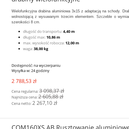
Wielofunkcyjna drabina aluminiowa 3x15 z adaptacją na schody.
Dra
wolnostojącą z wysuwanym trzecim elementem. Szczeble o wymiar
szerokości 8 cm.
długość do transportu:
4,40 m
długość max:
10,86 m
max. wysokość robocza:
12,00 m
waga:
38,00 kg
Dostępność:
na wyczerpaniu
Wysyłka w:
24 godziny
2 788,53 zł
3 098,37 zł
Cena regularna:
2 605,88 zł
Najniższa cena:
2 267,10 zł
Cena netto:
COM160XS.AB Rusztowanie aluminiow