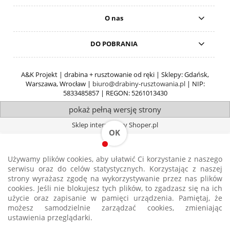
O nas
DO POBRANIA
A&K Projekt | drabina + rusztowanie od ręki | Sklepy: Gdańsk,
Warszawa, Wrocław |
biuro@drabiny-rusztowania.pl
| NIP:
5833485857 | REGON: 5261013430
pokaż pełną wersję strony
Sklep internetowy Shoper.pl
OK
Używamy plików cookies, aby ułatwić Ci korzystanie z naszego
serwisu oraz do celów statystycznych. Korzystając z naszej
strony wyrażasz zgodę na wykorzystywanie przez nas plików
cookies. Jeśli nie blokujesz tych plików, to zgadzasz się na ich
użycie oraz zapisanie w pamięci urządzenia. Pamiętaj, że
Strona korzysta z plików cookies w celu realizacji usług i zgodnie z
Polityką
możesz samodzielnie zarządzać cookies, zmieniając
Plików Cookies
. Możesz określić warunki przechowywania lub dostępu do
ustawienia przeglądarki.
plików cookies w Twojej przeglądarce.