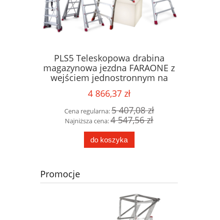
we jezdne
PLS5 Teleskopowa drabina
COM18
adaptacji
magazynowa jezdna FARAONE z
alumini
 robocza
wejściem jednostronnym na
AB jezdn
schody - platforma 5-stopniowa,
4 866,37 zł
wysokość robocza 4,38m
93 zł
5 407,08 zł
Cena regularna:
Cena 
96 zł
4 547,56 zł
Najniższa cena:
Najni
do koszyka
Promocje