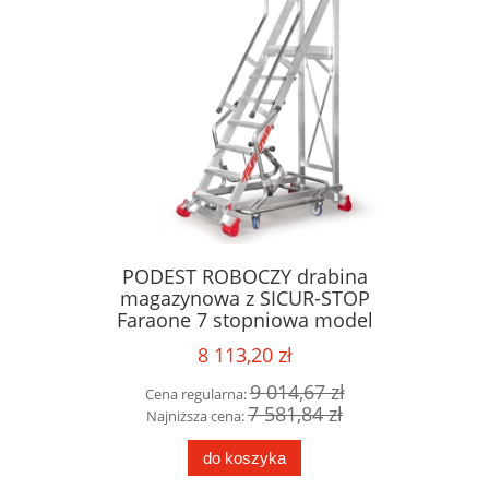
niowe
PODEST ROBOCZY drabina
PODES
 180
magazynowa z SICUR-STOP
magazy
D" 180x75
Faraone 7 stopniowa model
Faraon
D
200/MFTS - wys. robocza 373 cm
wys
8 113,20 zł
77 zł
9 014,67 zł
Cena regularna:
Cena r
48 zł
7 581,84 zł
Najniższa cena:
Najni
do koszyka