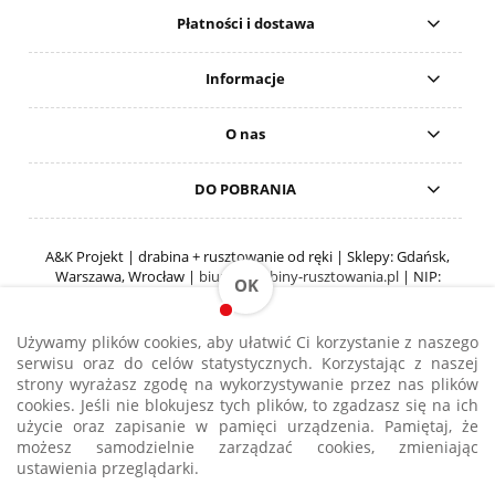
Płatności i dostawa
Informacje
O nas
DO POBRANIA
A&K Projekt | drabina + rusztowanie od ręki | Sklepy: Gdańsk,
Warszawa, Wrocław |
biuro@drabiny-rusztowania.pl
| NIP:
OK
5833485857 | REGON: 5261013430
pokaż pełną wersję strony
Używamy plików cookies, aby ułatwić Ci korzystanie z naszego
serwisu oraz do celów statystycznych. Korzystając z naszej
Sklep internetowy Shoper.pl
strony wyrażasz zgodę na wykorzystywanie przez nas plików
cookies. Jeśli nie blokujesz tych plików, to zgadzasz się na ich
użycie oraz zapisanie w pamięci urządzenia. Pamiętaj, że
Strona korzysta z plików cookies w celu realizacji usług i zgodnie z
Polityką
możesz samodzielnie zarządzać cookies, zmieniając
Plików Cookies
. Możesz określić warunki przechowywania lub dostępu do
ustawienia przeglądarki.
plików cookies w Twojej przeglądarce.