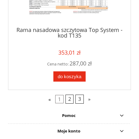
Rama nasadowa szczytowa Top System -
kod T135
353,01 zł
287,00 zł
Cena netto:
do koszyka
«
1
2
3
»
Pomoc
Moje konto