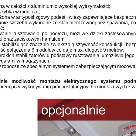
na w całości z aluminium o wysokiej wytrzymałości;
 szybka w montażu;
żona w antypoślizgowy podest i włazy zapewniające bezpieczn
nie szczebli wykonane ze stali nierdzewnej bez spawania, co
ć;
wanie rusztowania po podłożu, możliwe dzięki zastosowany
i oraz zaciskowym hamulcem;
 stabilizujące znacznie zwiększają sztywność konstrukcji i be
ość połączenia 3 modułów co daje max. długość 9 metrów;
erokich stabilizatorów u podstawy rusztowania, umożliwia jego
egałami w magazynach;
 magazynowa FARAONE
200/SMLT Drabina magazyn
y robocze ze specjalnym systemem zabezpieczającym mocowan
60 schodki montażowe
jezdna FARAONE, platform
iowe CM5P - wysokość
samoblokująca - wysokość
rob. 3,23m
robocza 3,70m
lnie możliwość montażu elektrycznego systemu po
2 496,29 zł
5 727,62 zł
niem przy wykonywaniu prac instalacyjnych i montażowych z 
2 773,65 zł
6 364,02 zł
regularna:
Cena regularna:
2 331,34 zł
5 352,35 zł
ższa cena:
Najniższa cena:
do koszyka
do koszyka