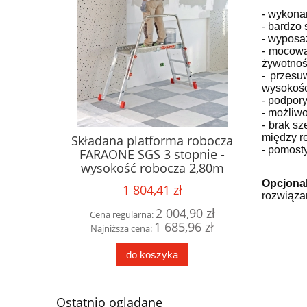
- wykona
- bardzo
- wyposa
- mocowa
żywotnoś
- przesu
wysokośc
- podpory
- możliw
- brak sz
między r
wa 1-
Składana platforma robocza
Drabina
- pomost
NE 12
FARAONE SGS 3 stopnie -
seria CM
 - model
wysokość robocza 2,80m
5 stopn
Opcjona
1 804,41 zł
rozwiąza
46 zł
2 004,90 zł
Cena regularna:
Cena 
46 zł
1 685,96 zł
Najniższa cena:
Najni
do koszyka
Ostatnio oglądane