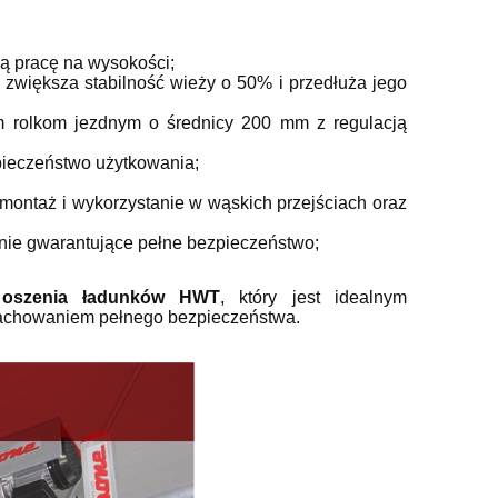
ą pracę na wysokości;
 zwiększa stabilność wieży o 50% i przedłuża jego
m rolkom jezdnym o średnicy 200 mm z regulacją
zpieczeństwo użytkowania;
 montaż i wykorzystanie w wąskich przejściach oraz
owa
Drabina magazynowa / schody
PLS5 Telesko
ie gwarantujące pełne bezpieczeństwo;
a
magazynowe FARAONE SGP5 z
magazynowa je
poręczą oraz półką - 3,03m
wejściem jed
schody - platfo
dnoszenia ładunków HWT
, który jest idealnym
2 452,01 zł
4 866
wysokość ro
zachowaniem pełnego bezpieczeństwa.
2 724,45 zł
Cena regularna:
Cena regularna
2 291,49 zł
Najniższa cena:
Najniższa cena
do koszyka
do ko