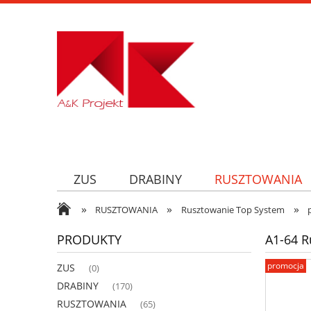
ZUS
DRABINY
RUSZTOWANIA
»
»
»
RUSZTOWANIA
Rusztowanie Top System
PRODUKTY
A1-64 R
promocja
ZUS
(0)
DRABINY
(170)
RUSZTOWANIA
(65)