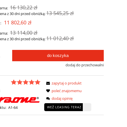
16 130,22 zł
arna:
13 545,25 zł
cena z 30 dni przed obniżką:
11 802,60 zł
:
13 114,00 zł
arna:
11 012,40 zł
cena z 30 dni przed obniżką:
do koszyka
.
dodaj do przechowalni
zapytaj o produkt
:
poleć znajomemu
dodaj opinię
WEŹ LEASING TERAZ
ktu:
A1-64