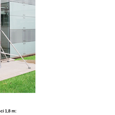
COM180.AB Rusztowanie
E z
aluminiowe FARAONE COMPACT
a
AB jezdne - wysokość robocza
wa,
3,70m
5 346,81 zł
5 940,90 zł
Cena regularna:
5 035,74 zł
Najniższa cena:
do koszyka
i 1,8 m: