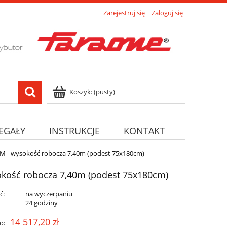
Zarejestruj się
Zaloguj się
Koszyk:
(pusty)
EGAŁY
INSTRUKCJE
KONTAKT
M - wysokość robocza 7,40m (podest 75x180cm)
kość robocza 7,40m (podest 75x180cm)
ć:
na wyczerpaniu
:
24 godziny
14 517,20 zł
o: