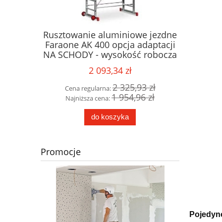
bina
Rusztowanie aluminiowe jezdne
Składan
FARAONE
Faraone AK 400 opcja adaptacji
FARAO
składana
NA SCHODY - wysokość robocza
wysok
5m
2 093,34 zł
08 zł
2 325,93 zł
Cena regularna:
Cena 
84 zł
1 954,96 zł
Najniższa cena:
Najni
do koszyka
Promocje
Pojedync