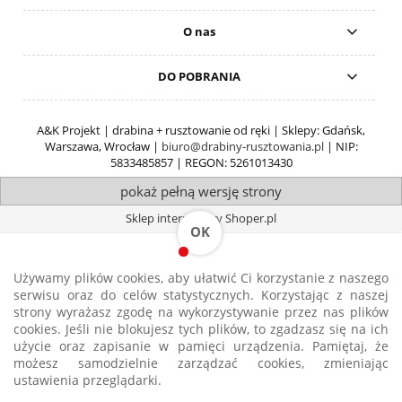
O nas
DO POBRANIA
A&K Projekt | drabina + rusztowanie od ręki | Sklepy: Gdańsk,
Warszawa, Wrocław |
biuro@drabiny-rusztowania.pl
| NIP:
5833485857 | REGON: 5261013430
pokaż pełną wersję strony
Sklep internetowy Shoper.pl
OK
Używamy plików cookies, aby ułatwić Ci korzystanie z naszego
serwisu oraz do celów statystycznych. Korzystając z naszej
strony wyrażasz zgodę na wykorzystywanie przez nas plików
cookies. Jeśli nie blokujesz tych plików, to zgadzasz się na ich
użycie oraz zapisanie w pamięci urządzenia. Pamiętaj, że
Strona korzysta z plików cookies w celu realizacji usług i zgodnie z
Polityką
możesz samodzielnie zarządzać cookies, zmieniając
Plików Cookies
. Możesz określić warunki przechowywania lub dostępu do
ustawienia przeglądarki.
plików cookies w Twojej przeglądarce.