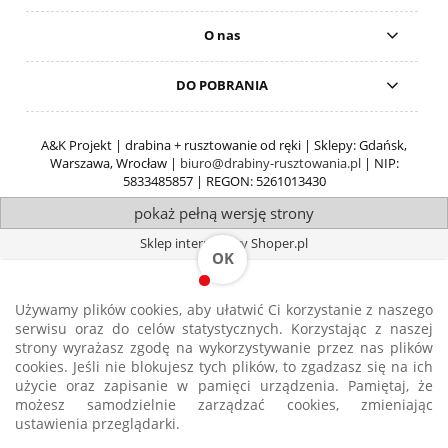
O nas
DO POBRANIA
A&K Projekt | drabina + rusztowanie od ręki | Sklepy: Gdańsk,
Warszawa, Wrocław |
biuro@drabiny-rusztowania.pl
| NIP:
5833485857 | REGON: 5261013430
pokaż pełną wersję strony
Sklep internetowy Shoper.pl
OK
Używamy plików cookies, aby ułatwić Ci korzystanie z naszego
serwisu oraz do celów statystycznych. Korzystając z naszej
strony wyrażasz zgodę na wykorzystywanie przez nas plików
cookies. Jeśli nie blokujesz tych plików, to zgadzasz się na ich
użycie oraz zapisanie w pamięci urządzenia. Pamiętaj, że
Strona korzysta z plików cookies w celu realizacji usług i zgodnie z
Polityką
możesz samodzielnie zarządzać cookies, zmieniając
Plików Cookies
. Możesz określić warunki przechowywania lub dostępu do
ustawienia przeglądarki.
plików cookies w Twojej przeglądarce.