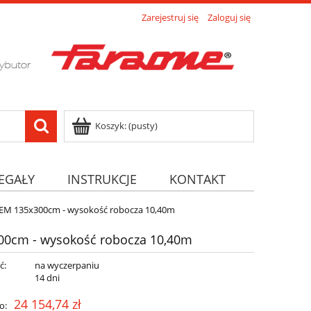
Zarejestruj się
Zaloguj się
Koszyk:
(pusty)
EGAŁY
INSTRUKCJE
KONTAKT
EM 135x300cm - wysokość robocza 10,40m
00cm - wysokość robocza 10,40m
ć:
na wyczerpaniu
:
14 dni
24 154,74 zł
o: