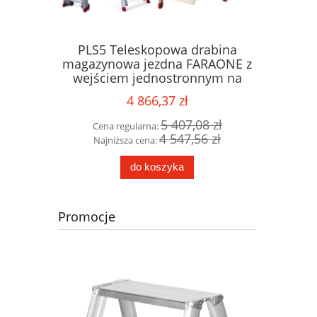
we jezdne
PLS5 Teleskopowa drabina
COM18
adaptacji
magazynowa jezdna FARAONE z
alumini
 robocza
wejściem jednostronnym na
AB jezdn
schody - platforma 5-stopniowa,
4 866,37 zł
wysokość robocza 4,38m
93 zł
5 407,08 zł
Cena regularna:
Cena 
96 zł
4 547,56 zł
Najniższa cena:
Najni
do koszyka
Promocje