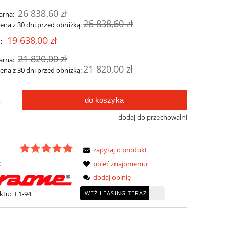
26 838,60 zł
arna:
26 838,60 zł
cena z 30 dni przed obniżką:
19 638,00 zł
:
21 820,00 zł
arna:
21 820,00 zł
cena z 30 dni przed obniżką:
do koszyka
.
dodaj do przechowalni
zapytaj o produkt
:
poleć znajomemu
dodaj opinię
WEŹ LEASING TERAZ
ktu:
F1-94