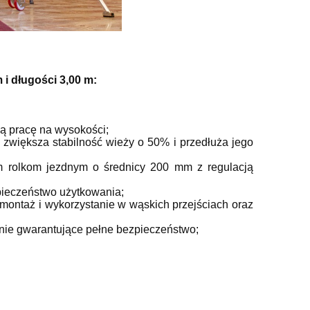
i długości 3,00 m:
ą pracę na wysokości;
Drabina magazynowa / schody
A1-74 Rusztowa
 zwiększa stabilność wieży o 50% i przedłuża jego
M
magazynowe FARAONE SGP3 z
FARAONE TO
m rolkom jezdnym o średnicy 200 mm z regulacją
za
poręczą oraz półką - 2,53m
wysokość robocz
75x1
1 885,22 zł
15 026
zpieczeństwo użytkowania;
 montaż i wykorzystanie w wąskich przejściach oraz
2 094,69 zł
Cena regularna:
Cena regularna:
1 761,24 zł
ie gwarantujące pełne bezpieczeństwo;
Najniższa cena:
Najniższa cena:
do koszyka
do ko