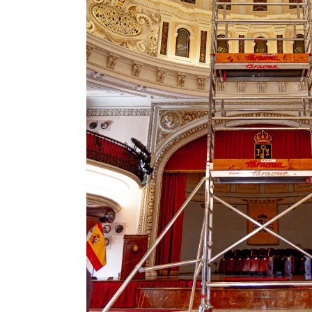
0.AB Rusztowanie
Składana platforma robocz
owe FARAONE COMPACT
FARAONE SGS 3 stopnie -
e - wysokość robocza
wysokość robocza 2,80m
3,70m
5 346,81 zł
1 804,41 zł
5 940,90 zł
2 004,90 zł
regularna:
Cena regularna:
5 035,74 zł
1 685,96 zł
ższa cena:
Najniższa cena:
do koszyka
do koszyka