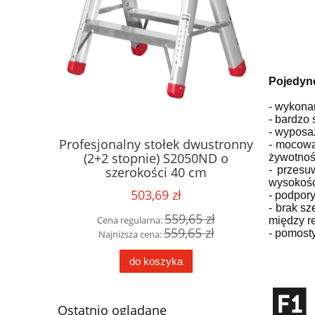
Pojedync
- wykona
- bardzo
- wyposa
ONE do
Profesjonalny stołek dwustronny
Drabina
- mocowa
waną
(2+2 stopnie) S2050ND o
seria CM
żywotnoś
- przesu
szerokości 40 cm
4 stopni
wysokośc
503,69 zł
- podpory
- brak sz
15 zł
559,65 zł
Cena regularna:
Cena 
między r
15 zł
559,65 zł
- pomost
Najniższa cena:
Najni
do koszyka
Ostatnio oglądane