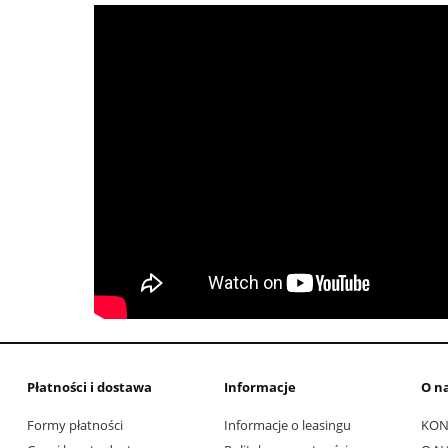
Płatności i dostawa
Informacje
O n
Formy płatności
Informacje o leasingu
KON