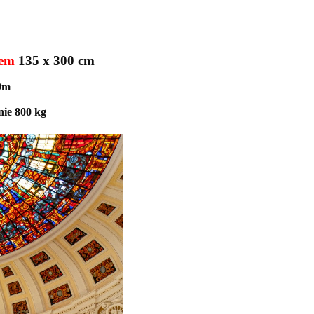
em
135 x 300 cm
0m
nie 800 kg