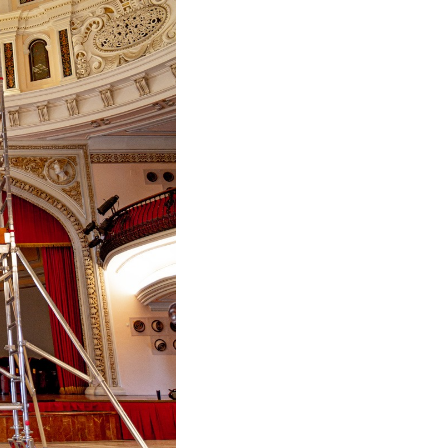
a
PLS5 + LADY3 Drabina
magazynowa jezdna FARAONE
na schody + drabina składana
GRATIS !!!
4 866,37 zł
5 407,08 zł
Cena regularna:
5 052,84 zł
Najniższa cena:
do koszyka