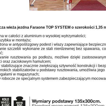
za wieża jezdna Faraone TOP SYSTEM o szerokości 1,35 m 
na w całości z aluminium o wysokiej wytrzymałości;
 szybka w montażu;
żona w antypoślizgowy podest i włazy zapewniające bezpieczn
 magazynowa FARAONE
Rusztowanie aluminiowe
nie szczebli wykonane ze stali nierdzewnej bez spawania, co
60 schodki montażowe
FARAONE F1-74 TOP SYSTE
ć;
wanie rusztowania po podłożu, możliwe dzięki zastosowany
owe CM4LP - wysokość
135x300cm - wysokość roboc
i oraz zaciskowym hamulcem;
rob. 2,98m
8,40m
2 672,30 zł
21 159,20 zł
 stabilizujące znacznie zwiększają sztywność konstrukcji i be
erokich stabilizatorów u podstawy rusztowania, umożliwia jego
2 969,22 zł
23 510,22 zł
regularna:
Cena regularna:
egałami w magazynach;
2 495,18 zł
23 510,22 zł
y robocze ze specjalnym systemem zabezpieczającym mocowan
ższa cena:
Najniższa cena:
do koszyka
do koszyka