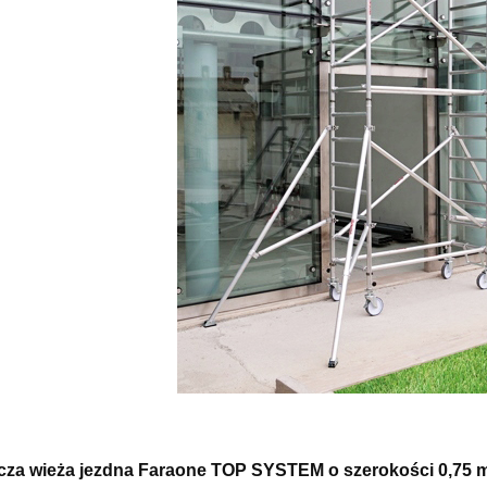
 + LADY3 Drabina
Rusztowanie aluminiowe jez
owa jezdna FARAONE
Faraone AK 400 opcja adaptac
dy + drabina składana
NA SCHODY - wysokość robo
GRATIS !!!
5m
4 866,37 zł
2 093,34 zł
5 407,08 zł
2 325,93 zł
regularna:
Cena regularna:
5 052,84 zł
1 954,96 zł
ższa cena:
Najniższa cena:
do koszyka
do koszyka
za wieża jezdna Faraone TOP SYSTEM o szerokości 0,75 m 