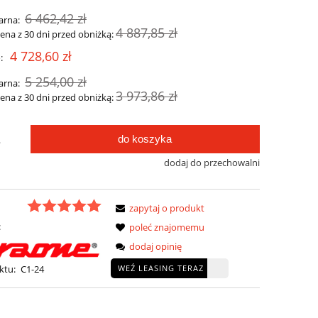
6 462,42 zł
arna:
4 887,85 zł
cena z 30 dni przed obniżką:
4 728,60 zł
:
5 254,00 zł
arna:
3 973,86 zł
cena z 30 dni przed obniżką:
do koszyka
.
dodaj do przechowalni
zapytaj o produkt
:
poleć znajomemu
dodaj opinię
WEŹ LEASING TERAZ
ktu:
C1-24