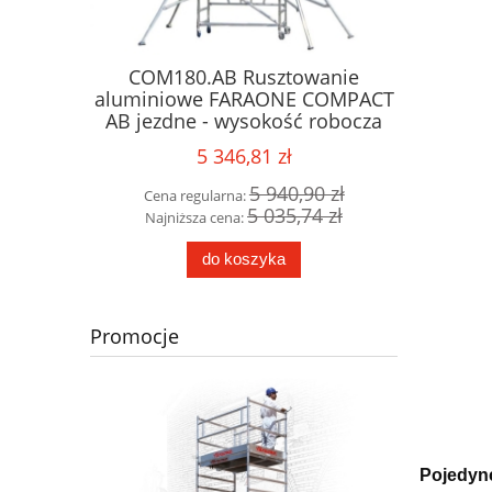
rabina
COM180.AB Rusztowanie
PLS5
ARAONE z
aluminiowe FARAONE COMPACT
magazyn
nnym na
AB jezdne - wysokość robocza
na scho
topniowa,
3,70m
5 346,81 zł
4,38m
08 zł
5 940,90 zł
Cena regularna:
Cena 
56 zł
5 035,74 zł
Najniższa cena:
Najni
do koszyka
Promocje
Pojedync