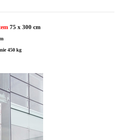
tem
75 x 300 cm
0m
nie 450 kg