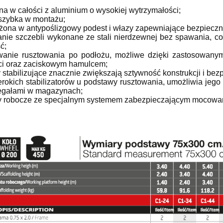
na w całości z aluminium o wysokiej wytrzymałości;
 szybka w montażu;
żona w antypoślizgowy podest i włazy zapewniające bezpieczn
nie szczebli wykonane ze stali nierdzewnej bez spawania, co
ć;
wanie rusztowania po podłożu, możliwe dzięki zastosowany
i oraz zaciskowym hamulcem;
 stabilizujące znacznie zwiększają sztywność konstrukcji i be
erokich stabilizatorów u podstawy rusztowania, umożliwia jego
egałami w magazynach;
y robocze ze specjalnym systemem zabezpieczającym mocowan
XS.AB Rusztowanie
Rusztowanie aluminiowe
owe FARAONE COMPACT
Faraone Compact XS
dne - wysokość robocza
pakiet/kondygnacja "B" 160x
3,70m
cm - COM160XS.B
4 403,65 zł
2 098,87 zł
4 892,94 zł
2 332,08 zł
regularna:
Cena regularna:
4 116,93 zł
1 954,96 zł
ższa cena:
Najniższa cena:
do koszyka
do koszyka