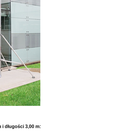
dne
Składana platforma robocza
ji
FARAONE SGS 3 stopnie -
cza
wysokość robocza 2,80m
1 804,41 zł
2 004,90 zł
Cena regularna:
1 685,96 zł
Najniższa cena:
do koszyka
i długości 3,00 m: