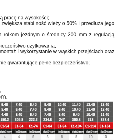
ą pracę na wysokości;
 zwiększa stabilność wieży o 50% i przedłuża jego
m rolkom jezdnym o średnicy 200 mm z regulacją
zpieczeństwo użytkowania;
 montaż i wykorzystanie w wąskich przejściach oraz
ie gwarantujące pełne bezpieczeństwo;
COM160XS.ABCD Rusztowanie
Rusztowanie
aluminiowe FARAONE COMPACT
Faraone C
75
XS ABCD jezdne - wysokość
pakiet/kondygna
robocza 7,60m
cm - COM 
10 408,01 zł
774,
11 564,46 zł
Cena regularna:
Cena regularn
9 711,71 zł
Najniższa cena:
Najniższa cen
do koszyka
do ko