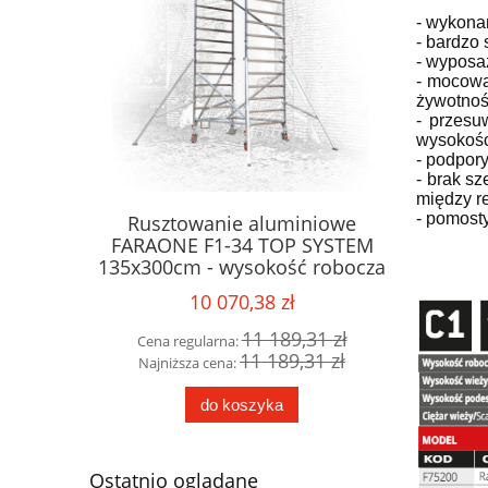
- wykona
- bardzo
- wyposa
- mocowa
żywotnoś
- przesu
wysokośc
- podpory
- brak sz
między r
- pomost
owanie
Rusztowanie aluminiowe
COM160
 COMPACT
FARAONE F1-34 TOP SYSTEM
alumini
ć robocza
135x300cm - wysokość robocza
XS AB jez
4,40m
10 070,38 zł
71 zł
11 189,31 zł
Cena regularna:
Cena 
53 zł
11 189,31 zł
Najniższa cena:
Najni
do koszyka
Ostatnio oglądane