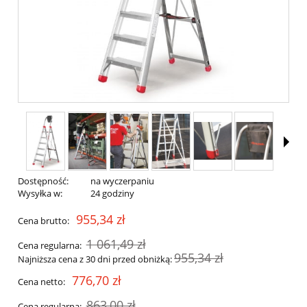
Dostępność:
na wyczerpaniu
Wysyłka w:
24 godziny
955,34 zł
Cena brutto:
1 061,49 zł
Cena regularna:
955,34 zł
Najniższa cena z 30 dni przed obniżką:
776,70 zł
Cena netto:
863,00 zł
Cena regularna: