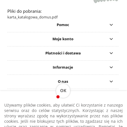
Pliki do pobrania:
karta_katalogowa_domus.pdf
Pomoc
Moje konto
Płatności i dostawa
Informacje
O nas
OK
DO POBRANIA
Używamy plików cookies, aby ułatwić Ci korzystanie z naszego
serwisu oraz do celów statystycznych. Korzystając z naszej
A&K Projekt | drabina + rusztowanie od ręki | Sklepy: Gdańsk,
strony wyrażasz zgodę na wykorzystywanie przez nas plików
Warszawa, Wrocław |
biuro@drabiny-rusztowania.pl
| NIP:
cookies. Jeśli nie blokujesz tych plików, to zgadzasz się na ich
5833485857 | REGON: 5261013430
użycie oraz zapisanie w pamięci urządzenia. Pamiętaj, że