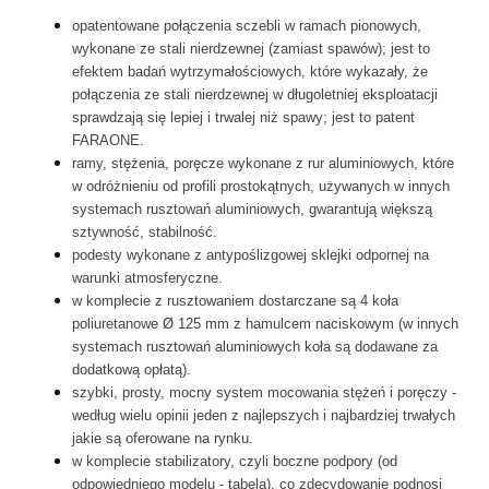
opatentowane połączenia sczebli w ramach pionowych,
wykonane ze stali nierdzewnej (zamiast spawów); jest to
efektem badań wytrzymałościowych, które wykazały, że
połączenia ze stali nierdzewnej w długoletniej eksploatacji
sprawdzają się lepiej i trwalej niż spawy; jest to patent
FARAONE.
ramy, stężenia, poręcze wykonane z rur aluminiowych, które
w odróżnieniu od profili prostokątnych, używanych w innych
systemach rusztowań aluminiowych, gwarantują większą
sztywność, stabilność.
podesty wykonane z antypoślizgowej sklejki odpornej na
warunki atmosferyczne.
w komplecie z rusztowaniem dostarczane są 4 koła
poliuretanowe Ø 125 mm z hamulcem naciskowym (w innych
systemach rusztowań aluminiowych koła są dodawane za
dodatkową opłatą).
szybki, prosty, mocny system mocowania stężeń i poręczy -
według wielu opinii jeden z najlepszych i najbardziej trwałych
jakie są oferowane na rynku.
w komplecie stabilizatory, czyli boczne podpory (od
odpowiedniego modelu - tabela), co zdecydowanie podnosi