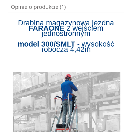
Opinie o produkcie (1)
Drabina magazynowa jezdna
FARAONE
z wejściem
jednostronnym
model 300/SMLT
- wysokość
robocza 4,42m