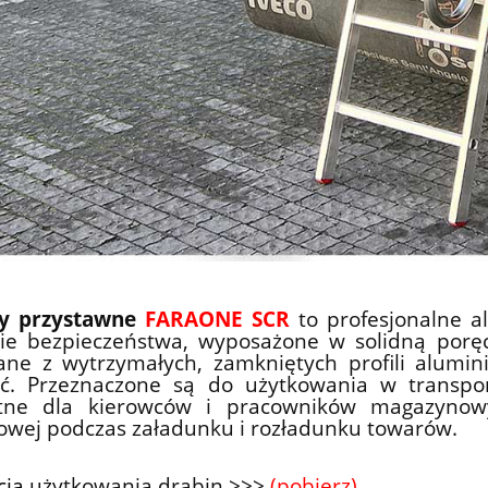
ny przystawne
FARAONE SCR
to profesjonalne 
ie bezpieczeństwa, wyposażone w solidną poręcz 
ne z wytrzymałych, zamkniętych profili alumin
ść. Przeznaczone są do użytkowania w transporc
tne dla kierowców i pracowników magazynowyc
owej podczas załadunku i rozładunku towarów.
cja
użytkowania drabin >>>
(pobierz)