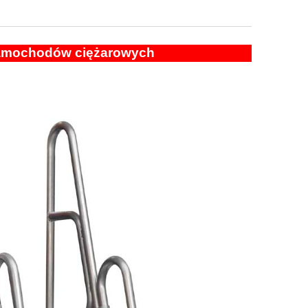
amochodów ciężarowych