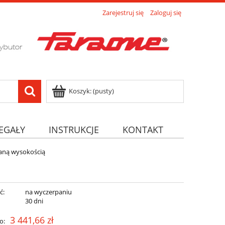
Zarejestruj się
Zaloguj się
Koszyk:
(pusty)
EGAŁY
INSTRUKCJE
KONTAKT
aną wysokością
ć:
na wyczerpaniu
:
30 dni
3 441,66 zł
o: