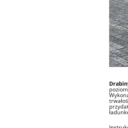
Drabi
poziom
Wykona
trwało
przyda
ładunk
Instruk