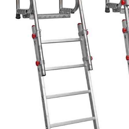
 + LADY3 Drabina
Składana platforma robocz
owa jezdna FARAONE
FARAONE SGS 3 stopnie -
dy + drabina składana
wysokość robocza 2,80m
GRATIS !!!
4 866,37 zł
1 804,41 zł
5 407,08 zł
2 004,90 zł
regularna:
Cena regularna:
5 052,84 zł
1 685,96 zł
ższa cena:
Najniższa cena:
do koszyka
do koszyka