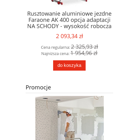
wanie
Rusztowanie aluminiowe jezdne
PLS5
 COMPACT
Faraone AK 400 opcja adaptacji
magazyn
 robocza
NA SCHODY - wysokość robocza
na scho
5m
2 093,34 zł
90 zł
2 325,93 zł
Cena regularna:
Cena 
74 zł
1 954,96 zł
Najniższa cena:
Najni
do koszyka
Promocje