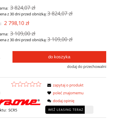
3 824,07 zł
arna:
3 824,07 zł
cena z 30 dni przed obniżką:
2 798,10 zł
:
3 109,00 zł
arna:
3 109,00 zł
cena z 30 dni przed obniżką:
do koszyka
.
dodaj do przechowalni
zapytaj o produkt
:
poleć znajomemu
dodaj opinię
WEŹ LEASING TERAZ
ktu:
SCR5