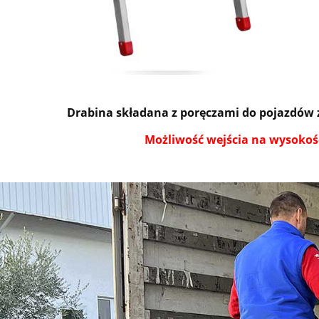
Drabina składana z poręczami do pojazdów 
T ROBOCZY drabina
PODEST ROBOCZY drabina
Możliwość wejścia na wysokoś
nowa z SICUR-STOP
magazynowa z SICUR-STO
 14 stopniowa model
Faraone 13 stopniowa mode
- wys. robocza 541 cm
375/MFTS - wys. robocza 517
13 331,60 zł
12 457,07 zł
14 812,89 zł
13 841,19 zł
egularna:
Cena regularna:
12 459,29 zł
11 641,21 zł
sza cena:
Najniższa cena:
do koszyka
do koszyka