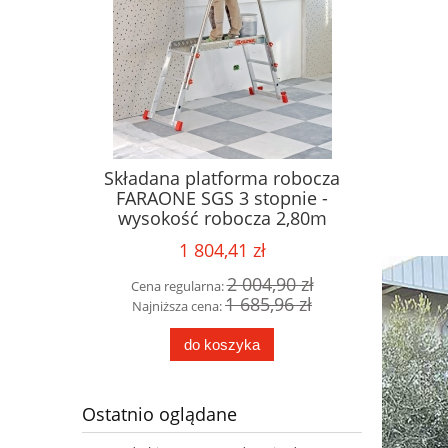
ie jezdne
Składana platforma robocza
PODES
 COMPACT
FARAONE SGS 3 stopnie -
magazy
2,60m
wysokość robocza 2,80m
Faraone
400/MFTS 
1 804,41 zł
15 zł
2 004,90 zł
Cena regularna:
Cena r
37 zł
1 685,96 zł
Najniższa cena:
Najniż
do koszyka
Ostatnio oglądane