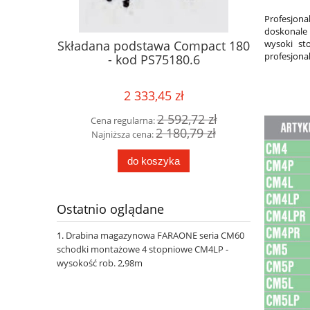
Profesjon
doskonale
wysoki st
niowe
Składana podstawa Compact 180
PODES
profesjona
 SYSTEM
- kod PS75180.6
magazy
 robocza
Faraon
wys
2 333,45 zł
42 zł
2 592,72 zł
Cena regularna:
Cena 
85 zł
2 180,79 zł
Najniższa cena:
Najni
do koszyka
Ostatnio oglądane
Drabina magazynowa FARAONE seria CM60
schodki montażowe 4 stopniowe CM4LP -
wysokość rob. 2,98m