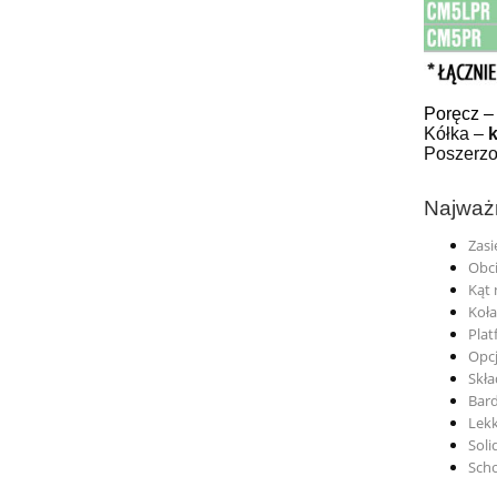
Poręcz 
Kółka –
Poszerzo
Najważn
Zasi
Obci
Kąt 
Koła
Pla
Opcj
Skła
Bard
Lekk
Soli
Scho