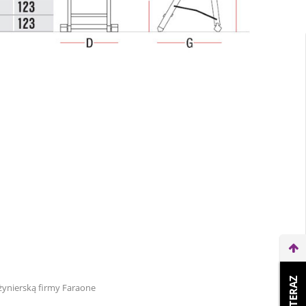
ynierską firmy Faraone