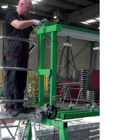
COM180.AB Rusztowanie
NE
aluminiowe FARAONE COMPACT
na
AB jezdne - wysokość robocza
3,70m