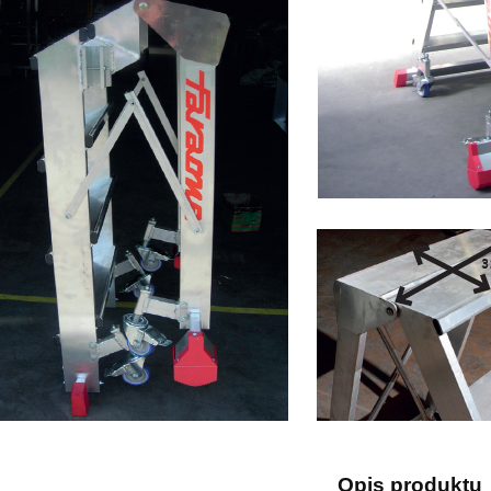
1 804,41 zł
4 866,37 zł
2 004,90 zł
5 407,08 zł
regularna:
Cena regularna:
1 685,96 zł
5 052,84 zł
ższa cena:
Najniższa cena:
do koszyka
do koszyka
Opis produktu