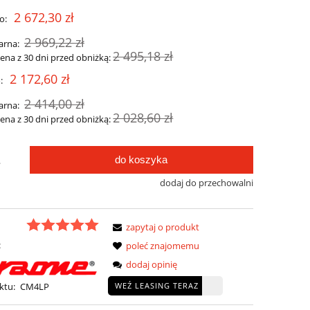
2 672,30 zł
o:
2 969,22 zł
arna:
2 495,18 zł
cena z 30 dni przed obniżką:
2 172,60 zł
:
2 414,00 zł
arna:
2 028,60 zł
cena z 30 dni przed obniżką:
do koszyka
.
dodaj do przechowalni
zapytaj o produkt
:
poleć znajomemu
dodaj opinię
WEŹ LEASING TERAZ
ktu:
CM4LP