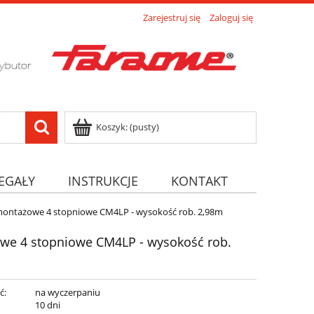
Zarejestruj się
Zaloguj się
Koszyk:
(pusty)
EGAŁY
INSTRUKCJE
KONTAKT
ontażowe 4 stopniowe CM4LP - wysokość rob. 2,98m
e 4 stopniowe CM4LP - wysokość rob.
ć:
na wyczerpaniu
:
10 dni