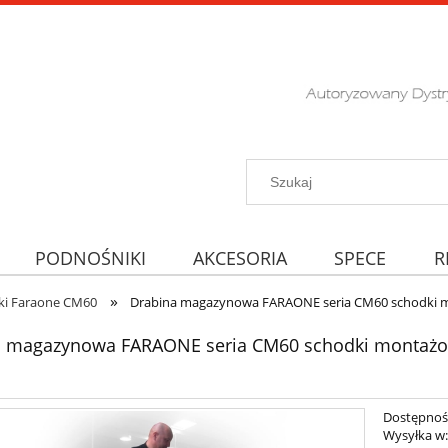
PODNOŚNIKI
AKCESORIA
SPECE
R
»
ki Faraone CM60
Drabina magazynowa FARAONE seria CM60 schodki m
a magazynowa FARAONE seria CM60 schodki montażow
Dostępnoś
Wysyłka w