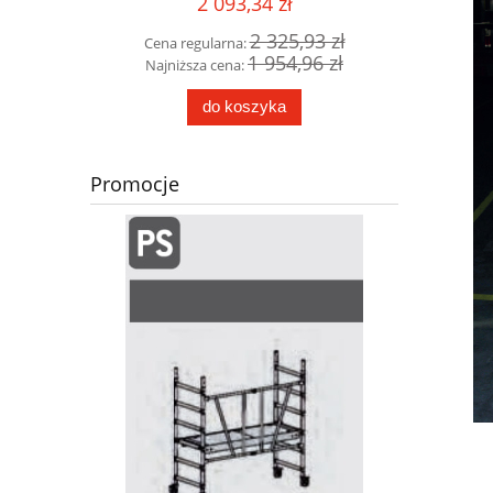
2 093,34 zł
4,38m
08 zł
2 325,93 zł
Cena regularna:
Cena 
56 zł
1 954,96 zł
Najniższa cena:
Najni
do koszyka
Promocje