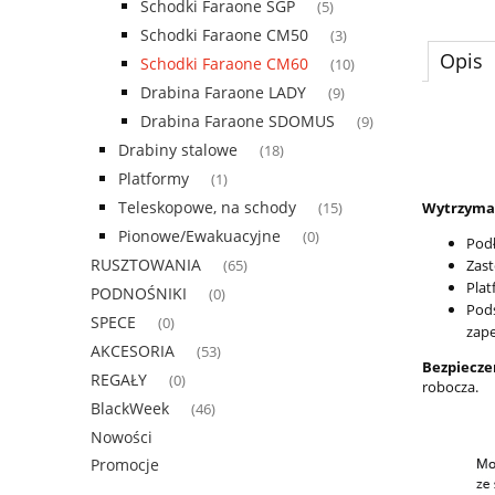
Schodki Faraone SGP
(5)
Schodki Faraone CM50
(3)
Opis
Schodki Faraone CM60
(10)
Drabina Faraone LADY
(9)
Drabina Faraone SDOMUS
(9)
Drabiny stalowe
(18)
Platformy
(1)
Teleskopowe, na schody
Wytrzymało
(15)
Pionowe/Ewakuacyjne
(0)
Podł
RUSZTOWANIA
Zast
(65)
Plat
PODNOŚNIKI
(0)
Pods
SPECE
(0)
zape
AKCESORIA
(53)
Bezpiecz
REGAŁY
(0)
robocza.
BlackWeek
(46)
Nowości
Promocje