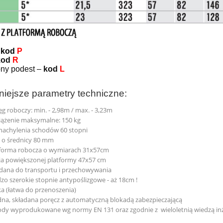
–
kod
P
kod
R
ny podest –
kod
L
iejsze parametry techniczne:
ęg roboczy: min. - 2,98m / max. - 3,23m
ążenie maksymalne: 150 kg
nachylenia schodów 60 stopni
 o średnicy 80 mm
tforma robocza o wymiarach 31x57cm
a powiększonej platformy 47x57 cm
dana do transportu i przechowywania
zo szerokie stopnie antypoślizgowe - aż 18cm !
a (łatwa do przenoszenia)
dna, składana poręcz z automatyczną blokadą zabezpieczającą
dy wyprodukowane wg normy EN 131 oraz zgodnie z wieloletnią wiedzą inż