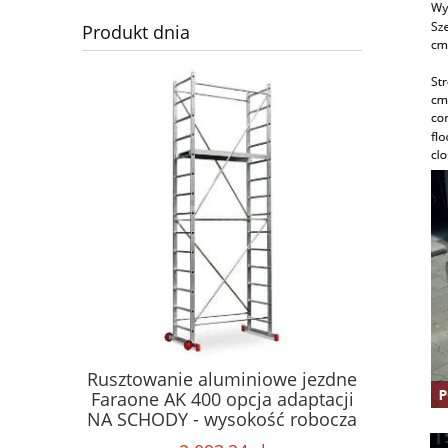
Produkt dnia
rabina
Rusztowanie aluminiowe jezdne
Składan
ARAONE z
Faraone AK 400 opcja adaptacji
FARAO
nnym na
NA SCHODY - wysokość robocza
wysok
topniowa,
5m