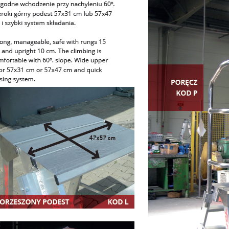
a platforma robocza
PLS5 + LADY3 Drabina
NE SGS 3 stopnie -
magazynowa jezdna FARAO
ość robocza 2,80m
na schody + drabina składa
GRATIS !!!