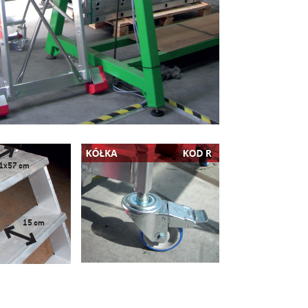
5 346,81 zł
5 940,90 zł
Cena regularna:
5 035,74 zł
Najniższa cena:
do koszyka