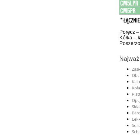
Poręcz 
Kółka –
Poszerzo
Najważn
Zasi
Obci
Kąt 
Koła
Pla
Opcj
Skła
Bard
Lekk
Soli
Scho