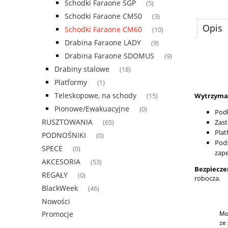
Schodki Faraone SGP
(5)
Schodki Faraone CM50
(3)
Opis
Schodki Faraone CM60
(10)
Drabina Faraone LADY
(9)
Drabina Faraone SDOMUS
(9)
Drabiny stalowe
(18)
Platformy
(1)
Teleskopowe, na schody
Wytrzymało
(15)
Pionowe/Ewakuacyjne
(0)
Podł
RUSZTOWANIA
Zast
(65)
Plat
PODNOŚNIKI
(0)
Pods
SPECE
(0)
zape
AKCESORIA
(53)
Bezpiecz
REGAŁY
(0)
robocza.
BlackWeek
(46)
Nowości
Promocje