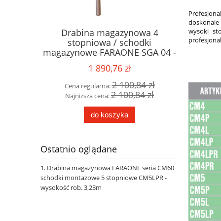
Profesjon
doskonale
wysoki st
rzystawna
Drabina magazynowa 4
SCR7 
profesjona
opniowa
stopniowa / schodki
poja
E.7
magazynowe FARAONE SGA 04 -
2,78m
1 890,76 zł
2 zł
2 100,84 zł
Cena regularna:
Cena 
0 zł
2 100,84 zł
Najniższa cena:
Najni
do koszyka
Ostatnio oglądane
Drabina magazynowa FARAONE seria CM60
schodki montażowe 5 stopniowe CM5LPR -
wysokość rob. 3,23m