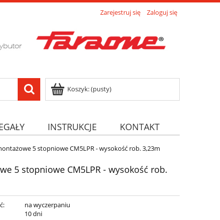
Zarejestruj się
Zaloguj się
Koszyk:
(pusty)
EGAŁY
INSTRUKCJE
KONTAKT
ontażowe 5 stopniowe CM5LPR - wysokość rob. 3,23m
e 5 stopniowe CM5LPR - wysokość rob.
ć:
na wyczerpaniu
:
10 dni