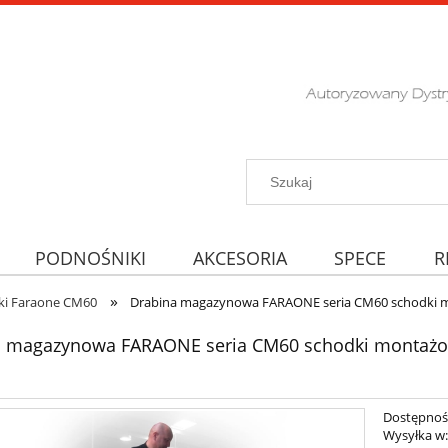
PODNOŚNIKI
AKCESORIA
SPECE
R
»
ki Faraone CM60
Drabina magazynowa FARAONE seria CM60 schodki m
a magazynowa FARAONE seria CM60 schodki montażow
Dostępnoś
Wysyłka w