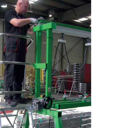
COM180.AB Rusztowanie
E z
aluminiowe FARAONE COMPACT
a
AB jezdne - wysokość robocza
wa,
3,70m