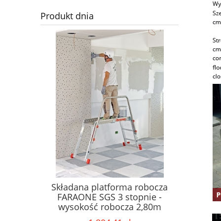
Produkt dnia
we jezdne
Składana platforma robocza
PLS5
adaptacji
FARAONE SGS 3 stopnie -
magazyn
 robocza
wysokość robocza 2,80m
na scho