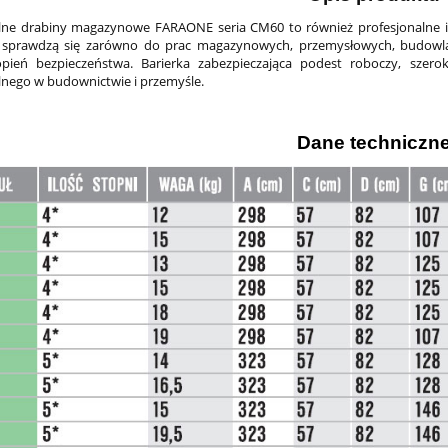
alne drabiny magazynowe FARAONE seria CM60 to również profesjonalne 
 sprawdzą się zarówno do prac magazynowych, przemysłowych, budowla
opień bezpieczeństwa. Barierka zabezpieczająca podest roboczy, szero
drabina FARAONE do
325.SAS drabina magazyno
lnego w budownictwie i przemyśle.
zdu z regulowaną
FARAONE 1-elementowa 8
wysokością
stopniowa przystawna z
poręczami
3 847,93 zł
2 884,84 zł
Dane techniczn
4 275,48 zł
3 205,38 zł
regularna:
Cena regularna:
4 275,48 zł
2 695,55 zł
ższa cena:
Najniższa cena:
do koszyka
do koszyka