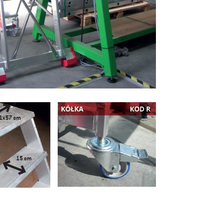
5 346,81 zł
5 940,90 zł
Cena regularna:
5 035,74 zł
Najniższa cena:
do koszyka