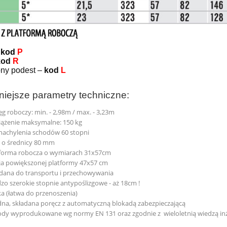
–
kod
P
kod
R
ny podest –
kod
L
iejsze parametry techniczne:
ęg roboczy: min. - 2,98m / max. - 3,23m
ążenie maksymalne: 150 kg
nachylenia schodów 60 stopni
 o średnicy 80 mm
tforma robocza o wymiarach 31x57cm
a powiększonej platformy 47x57 cm
dana do transportu i przechowywania
zo szerokie stopnie antypoślizgowe - aż 18cm !
a (łatwa do przenoszenia)
dna, składana poręcz z automatyczną blokadą zabezpieczającą
dy wyprodukowane wg normy EN 131 oraz zgodnie z wieloletnią wiedzą inż