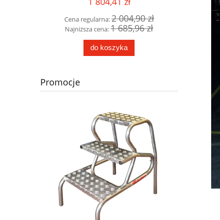
1 804,41 zł
93 zł
2 004,90 zł
Cena regularna:
Cena 
96 zł
1 685,96 zł
Najniższa cena:
Najni
do koszyka
Promocje