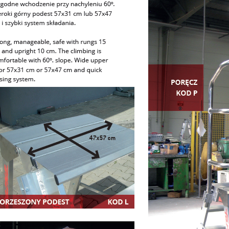
 + LADY3 Drabina
PLS5 Teleskopowa drabina
owa jezdna FARAONE
magazynowa jezdna FARAON
dy + drabina składana
wejściem jednostronnym n
GRATIS !!!
schody - platforma 5-stopnio