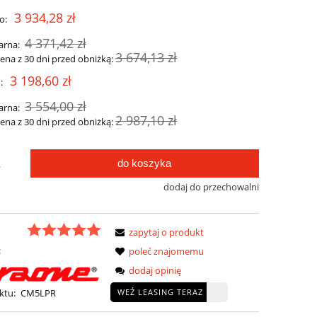
3 934,28 zł
o:
4 371,42 zł
arna:
3 674,13 zł
cena z 30 dni przed obniżką:
3 198,60 zł
:
3 554,00 zł
arna:
2 987,10 zł
cena z 30 dni przed obniżką:
do koszyka
.
dodaj do przechowalni
zapytaj o produkt
:
poleć znajomemu
dodaj opinię
WEŹ LEASING TERAZ
ktu:
CM5LPR