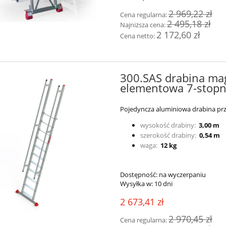
2 969,22 zł
Cena regularna:
2 495,18 zł
Najniższa cena:
2 172,60 zł
Cena netto:
300.SAS drabina m
elementowa 7-stopn
Pojedyncza aluminiowa drabina pr
wysokość drabiny:
3,00 m
szerokość drabiny:
0,54 m
waga:
12 kg
Dostępność:
na wyczerpaniu
Wysyłka w:
10 dni
2 673,41 zł
2 970,45 zł
Cena regularna: