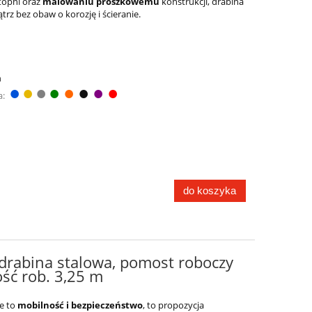
topni oraz
malowaniu proszkowemu
konstrukcji, drabina
z bez obaw o korozję i ścieranie.
m
●
●
●
●
●
●
●
●
a:
do koszyka
 drabina stalowa, pomost roboczy
ść rob. 3,25 m
e to
mobilność i bezpieczeństwo
, to propozycja