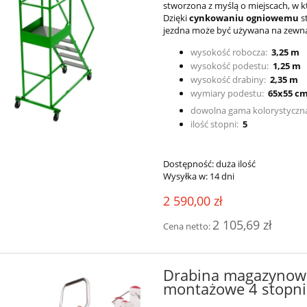
stworzona z myślą o miejscach, w kt
Dzięki
cynkowaniu ogniowemu
s
jezdna może być używana na zewnątr
wysokość robocza:
3,25 m
wysokość podestu:
1,25 m
nie aluminiowe jezdne
PLS5 Teleskopowa drabina
wysokość drabiny:
2,35 m
AK 400 opcja adaptacji
magazynowa jezdna FARAON
wymiary podestu:
65x55 c
Y - wysokość robocza
wejściem jednostronnym n
dowolna gama kolorystyczn
5m
schody - platforma 5-stopnio
ilość stopni:
5
2 093,34 zł
4 866,37 zł
wysokość robocza 4,38m
2 325,93 zł
5 407,08 zł
regularna:
Cena regularna:
Dostępność:
duża ilość
1 954,96 zł
4 547,56 zł
ższa cena:
Najniższa cena:
Wysyłka w:
14 dni
do koszyka
do koszyka
2 590,00 zł
2 105,69 zł
Cena netto:
Drabina magazynow
montażowe 4 stopni