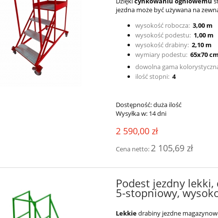
Dzięki
cynkowaniu ogniowemu
s
jezdna może być używana na zewnątr
wysokość robocza:
3,00 m
wysokość podestu:
1,00 m
wysokość drabiny:
2,10 m
wymiary podestu:
65x70 c
dowolna gama kolorystyczn
ilość stopni:
4
Dostępność:
duża ilość
Wysyłka w:
14 dni
2 590,00 zł
2 105,69 zł
Cena netto:
Podest jezdny lekki,
5-stopniowy, wysoko
Lekkie
drabiny jezdne magazynow