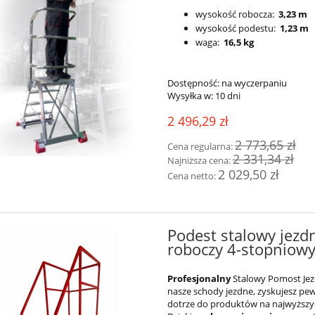
wysokość robocza:
3,23 m
wysokość podestu:
1,23 m
waga:
16,5 kg
Dostępność:
na wyczerpaniu
Wysyłka w:
10 dni
2 496,29 zł
2 773,65 zł
Cena regularna:
2 331,34 zł
Najniższa cena:
2 029,50 zł
Cena netto:
Podest stalowy jez
roboczy 4-stopniowy
Profesjonalny
Stalowy Pomost Je
nasze schody jezdne, zyskujesz pew
dotrze do produktów na najwyższyc