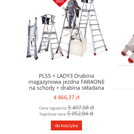
gazynowa
PLS5 + LADY3 Drabina
COM16
zdny -
magazynowa jezdna FARAONE
alumini
2,98m
na schody + drabina składana
XS A jez
GRATIS !!!
4 866,37 zł
11 zł
5 407,08 zł
Cena regularna:
Cena 
61 zł
5 052,84 zł
Najniższa cena:
Najni
do koszyka