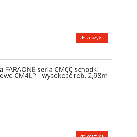
do koszyka
a FARAONE seria CM60 schodki
owe CM4LP - wysokość rob. 2,98m
do koszyka