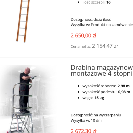
ilość szczebli:
16
Dostępność:
duża ilość
Wysyłka w:
Produkt na zamówienie
2 650,00 zł
2 154,47 zł
Cena netto:
Drabina magazynow
montażowe 4 stopni
wysokość robocza:
2,98 m
wysokość podestu:
0,98 m
waga:
15 kg
Dostępność:
na wyczerpaniu
Wysyłka w:
10 dni
2 672,30 zł