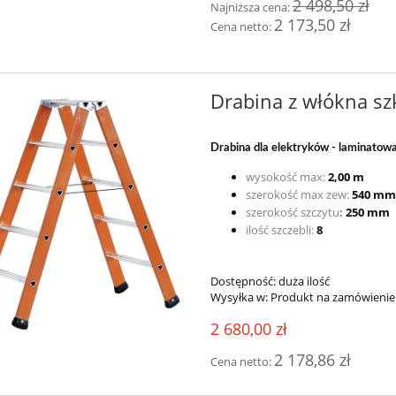
2 498,50 zł
Najniższa cena:
2 173,50 zł
Cena netto:
Drabina z włókna s
Drabina dla elektryków
- laminatow
wysokość max:
2,00 m
szerokość max zew:
540 mm
szerokość szczytu
:
250 mm
ilość szczebli:
8
Dostępność:
duża ilość
Wysyłka w:
Produkt na zamówienie
2 680,00 zł
2 178,86 zł
Cena netto: