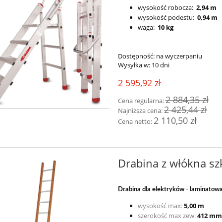
wysokość robocza:
2,94 m
wysokość podestu:
0,94 m
waga:
10 kg
Dostępność:
na wyczerpaniu
Wysyłka w:
10 dni
2 595,92 zł
2 884,35 zł
Cena regularna:
2 425,44 zł
Najniższa cena:
2 110,50 zł
Cena netto:
0XS.A Rusztowanie
S160XS-34 Rusztowanie
owe FARAONE COMPACT
aluminiowe jezdne Faraone 
dne - wysokość robocza
Flex + opcja adaptacji NA
2,60m
SCHODY - wysokość robocza 4
2 314,74 zł
5 715,44 zł
Drabina z włókna sz
m
2 571,93 zł
6 350,49 zł
regularna:
Cena regularna:
2 161,97 zł
5 333,53 zł
ższa cena:
Najniższa cena:
Drabina dla elektryków
- laminatow
wysokość max:
5,00 m
do koszyka
do koszyka
szerokość max zew:
412 mm