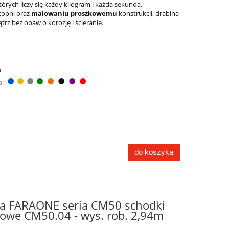
órych liczy się każdy kilogram i każda sekunda.
topni oraz
malowaniu proszkowemu
konstrukcji, drabina
z bez obaw o korozję i ścieranie.
Składana platforma robocza
E z
FARAONE SGS 3 stopnie -
m
●
●
●
●
●
●
●
●
a
wysokość robocza 2,80m
a:
wa,
1 804,41 zł
2 004,90 zł
Cena regularna:
1 685,96 zł
Najniższa cena:
do koszyka
do koszyka
a FARAONE seria CM50 schodki
owe CM50.04 - wys. rob. 2,94m