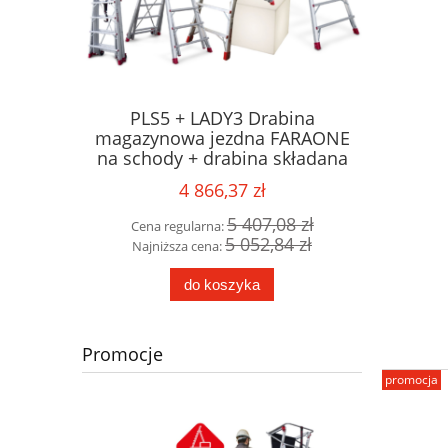
wanie
PLS5 + LADY3 Drabina
Rusztowa
 COMPACT
magazynowa jezdna FARAONE
Faraone 
 robocza
na schody + drabina składana
NA SCHOD
GRATIS !!!
4 866,37 zł
90 zł
5 407,08 zł
Cena regularna:
Cena 
74 zł
5 052,84 zł
Najniższa cena:
Najni
do koszyka
Promocje
promocja